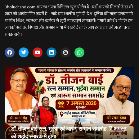
Bholuchand.com आपका अपना डिजिटल न्यूज़ पोर्टल है। यहाँ आपको मिलती है हर वो
खबर जो आपके लिए ज़रूरी है – चाहे वह स्थानीय मुद्दे हों, देश-दुनिया की ताज़ा हलचल हो
या फिर शिक्षा, स्वास्थ्य और करियर से जुड़ी महत्वपूर्ण जानकारी। हमारी कोशिश है कि हम
आपको सटीक, निष्पक्ष और आसान भाषा में खबरें दें ताकि आप हर घटना को अच्छी तरह
समझ सकें।
डॉ. तीजन बाई रत्न, भुईया एवं आरुग सम्मान समारोह, 7 अगस्त
को शहीद स्मारक में होगा