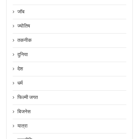
जॉब
ज्योतिष
तकनीक
दुनिया
देश
धर्म
फिल्मी जगत
बिजनेस
यात्रा