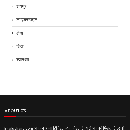
रायपुर
लाइफ़स्टाइल
लेख
शिक्षा
स्वास्थ्य
ABOUT US
Bholuchand.com आपका अपना डिजिटल न्यूज़ पोर्टल है। यहाँ आपको मिलती है हर वो