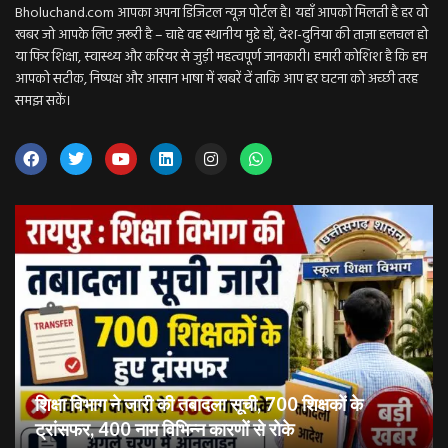
Bholuchand.com आपका अपना डिजिटल न्यूज़ पोर्टल है। यहाँ आपको मिलती है हर वो
खबर जो आपके लिए ज़रूरी है – चाहे वह स्थानीय मुद्दे हों, देश-दुनिया की ताज़ा हलचल हो
या फिर शिक्षा, स्वास्थ्य और करियर से जुड़ी महत्वपूर्ण जानकारी। हमारी कोशिश है कि हम
आपको सटीक, निष्पक्ष और आसान भाषा में खबरें दें ताकि आप हर घटना को अच्छी तरह
समझ सकें।
शिक्षा विभाग ने जारी की तबादला सूची, 700 शिक्षकों के
ट्रांसफर, 400 नाम विभिन्न कारणों से रोके