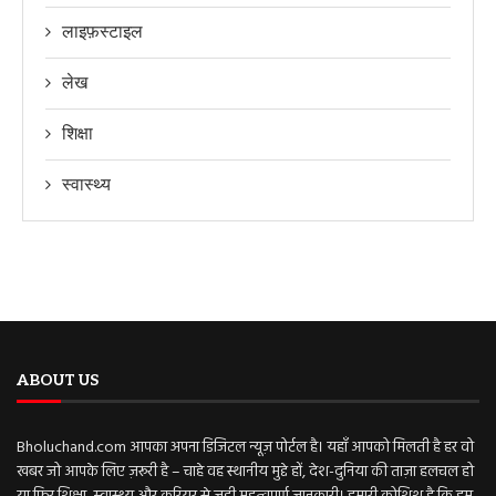
लाइफ़स्टाइल
लेख
शिक्षा
स्वास्थ्य
ABOUT US
Bholuchand.com आपका अपना डिजिटल न्यूज़ पोर्टल है। यहाँ आपको मिलती है हर वो
खबर जो आपके लिए ज़रूरी है – चाहे वह स्थानीय मुद्दे हों, देश-दुनिया की ताज़ा हलचल हो