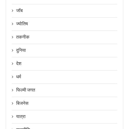
जॉब
ज्योतिष
तकनीक
दुनिया
देश
धर्म
फिल्मी जगत
बिजनेस
यात्रा