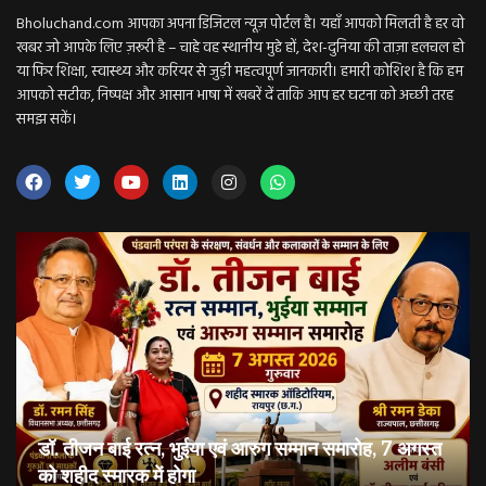
Bholuchand.com आपका अपना डिजिटल न्यूज़ पोर्टल है। यहाँ आपको मिलती है हर वो
खबर जो आपके लिए ज़रूरी है – चाहे वह स्थानीय मुद्दे हों, देश-दुनिया की ताज़ा हलचल हो
या फिर शिक्षा, स्वास्थ्य और करियर से जुड़ी महत्वपूर्ण जानकारी। हमारी कोशिश है कि हम
आपको सटीक, निष्पक्ष और आसान भाषा में खबरें दें ताकि आप हर घटना को अच्छी तरह
समझ सकें।
डॉ. तीजन बाई रत्न, भुईया एवं आरुग सम्मान समारोह, 7 अगस्त
को शहीद स्मारक में होगा