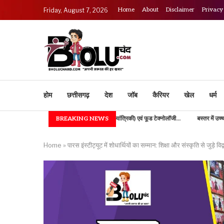
Home
About
Disclaimer
Privacy
Friday, August 7, 2026
होम
छत्तीसगढ़
देश
जॉब
कैरियर
खेल
धर्म
IGKV में B.TECH (कृषि अभियांत्रिकी) एवं फूड टेक्नोलॉजी...
BREAKING NEWS
बस्तर में उच्च शिक्षा की नई भोर, 10
Home
»
पारस इंस्टीट्यूट में शोधार्थियों का सम्मान: शिक्षा और संस्कृति से जुड़े विद्व