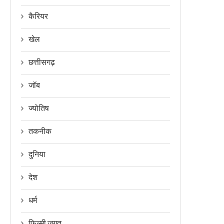
कैरियर
खेल
छत्तीसगढ़
जॉब
ज्योतिष
तकनीक
दुनिया
देश
धर्म
फिल्मी जगत