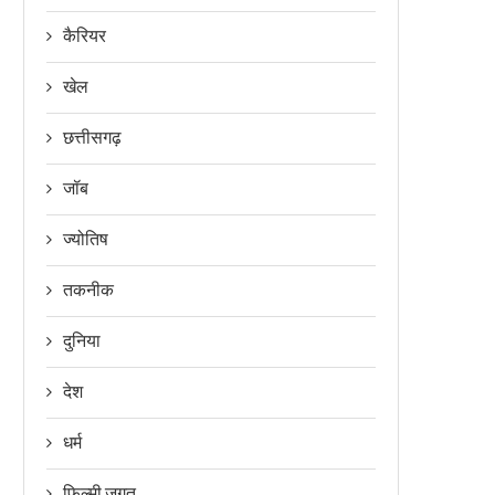
कैरियर
खेल
छत्तीसगढ़
जॉब
ज्योतिष
तकनीक
दुनिया
देश
धर्म
फिल्मी जगत