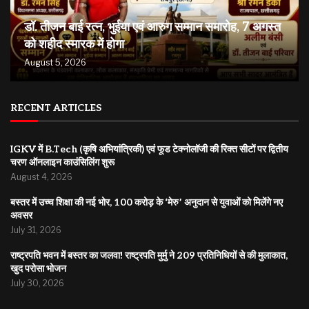
डॉ. तीजन बाई रत्न, भुईया एवं आरुग सम्मान समारोह, 7 अगस्त
को शहीद स्मारक में होगा
August 5, 2026
RECENT ARTICLES
IGKV में B.Tech (कृषि अभियांत्रिकी) एवं फूड टेक्नोलॉजी की रिक्त सीटों पर द्वितीय
चरण ऑनलाइन काउंसिलिंग शुरू
August 4, 2026
बस्तर में उच्च शिक्षा की नई भोर, 100 करोड़ के ‘मेरु’ अनुदान से युवाओं को मिलेंगे नए
अवसर
July 31, 2026
राष्ट्रपति भवन में बस्तर का जलवा! राष्ट्रपति मुर्मु ने 209 प्रतिनिधियों से की मुलाकात,
खुद परोसा भोजन
July 30, 2026