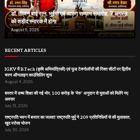
डॉ. तीजन बाई रत्न, भुईया एवं आरुग सम्मान समारोह, 7 अगस्त
को शहीद स्मारक में होगा
August 5, 2026
RECENT ARTICLES
IGKV में B.Tech (कृषि अभियांत्रिकी) एवं फूड टेक्नोलॉजी की रिक्त सीटों पर द्वितीय
चरण ऑनलाइन काउंसिलिंग शुरू
August 4, 2026
बस्तर में उच्च शिक्षा की नई भोर, 100 करोड़ के ‘मेरु’ अनुदान से युवाओं को मिलेंगे नए
अवसर
July 31, 2026
राष्ट्रपति भवन में बस्तर का जलवा! राष्ट्रपति मुर्मु ने 209 प्रतिनिधियों से की मुलाकात,
खुद परोसा भोजन
July 30, 2026