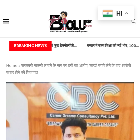
HI
ियांत्रिकी) एवं फूड टेक्नोलॉजी...
BREAKING NEWS
बस्तर में उच्च शिक्षा की नई भोर, 100...
राष्ट्रपति भवन म
Home
»
सरकारी नौकरी लगाने के नाम पर ठगी का आरोप, लाखों रुपये लेने के बाद आरोपी
फरार होने की शिकायत