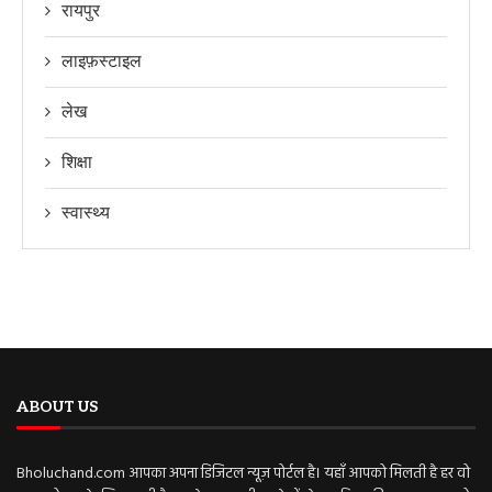
रायपुर
लाइफ़स्टाइल
लेख
शिक्षा
स्वास्थ्य
ABOUT US
Bholuchand.com आपका अपना डिजिटल न्यूज़ पोर्टल है। यहाँ आपको मिलती है हर वो