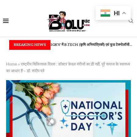
HI
मान...
BREAKING NEWS
IGKV में B.TECH (कृषि अभियांत्रिकी) एवं फूड टेक्नोलॉजी...
बस्तर में उच्च शिक्षा 
Home
»
राष्ट्रीय चिकित्सक दिवस : डॉक्टर केवल मरीजों का ही नहीं, पूरे समाज के स्वास्थ्य
का आधार हैं – डॉ. संदीप दवे