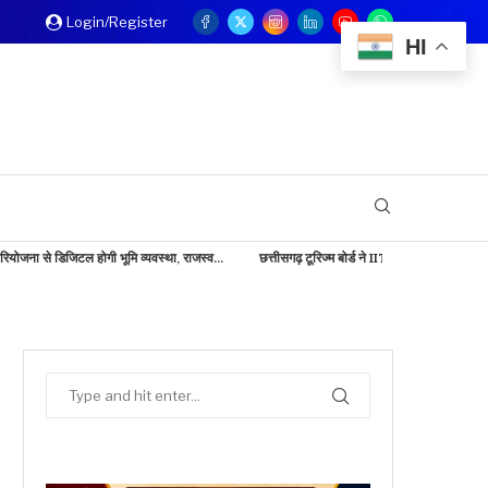
Login/Register
HI
 होगी भूमि व्यवस्था, राजस्व...
छत्तीसगढ़ टूरिज्म बोर्ड ने IITM बेंगलुरु में दिखाई...
बड़ी खबर: कें