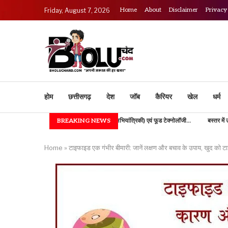
Home
About
Disclaimer
Privacy
Friday, August 7, 2026
होम
छत्तीसगढ़
देश
जॉब
कैरियर
खेल
धर्म
IGKV में B.TECH (कृषि अभियांत्रिकी) एवं फूड टेक्नोलॉजी...
BREAKING NEWS
बस्तर में उच्च शिक्षा की नई
Home
»
टाइफाइड एक गंभीर बीमारी: जानें लक्षण और बचाव के उपाय, खुद को टाइ