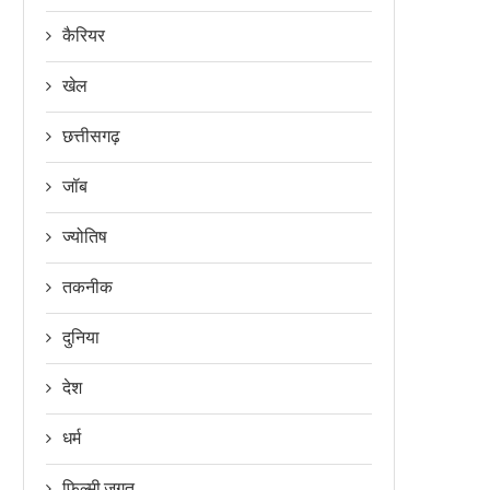
कैरियर
खेल
छत्तीसगढ़
जॉब
ज्योतिष
तकनीक
दुनिया
देश
धर्म
फिल्मी जगत