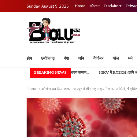
Home
About
Disclaimer
Privac
Sunday, August 9, 2026
होम
छत्तीसगढ़
देश
जॉब
कैरियर
खेल
धर्म
डॉ. तीजन बाई रत्न, भुईया एवं आरुग सम्मान...
BREAKING NEWS
IGKV में B.TECH (कृषि अभियांत्रिकी) एवं फूड टेक
Home
»
कोरोना का फिर खतरा, रायपुर में तीन नए संक्रमित मरीज मिले, 4 एक्ट