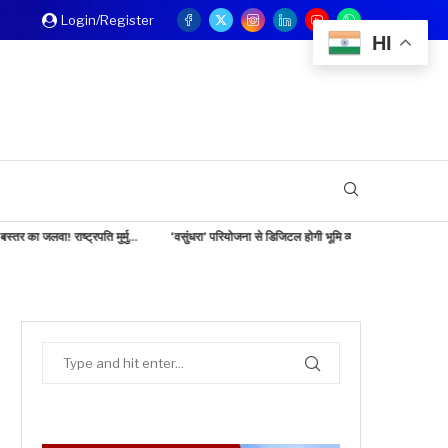
Login/Register
HI
 मुर्मु...
‘वसुंधरा’ परियोजना से डिजिटल होगी भूमि व्यवस्था, राजस्व...
छत्तीसगढ़ टूरिज्म बोर्ड 