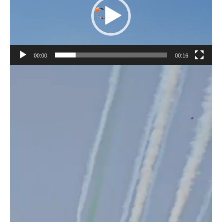
00:00
00:16
Video
Player