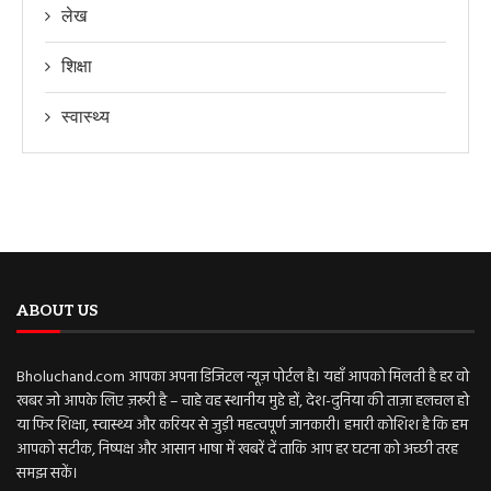
लेख
शिक्षा
स्वास्थ्य
ABOUT US
Bholuchand.com आपका अपना डिजिटल न्यूज़ पोर्टल है। यहाँ आपको मिलती है हर वो
खबर जो आपके लिए ज़रूरी है – चाहे वह स्थानीय मुद्दे हों, देश-दुनिया की ताज़ा हलचल हो
या फिर शिक्षा, स्वास्थ्य और करियर से जुड़ी महत्वपूर्ण जानकारी। हमारी कोशिश है कि हम
आपको सटीक, निष्पक्ष और आसान भाषा में खबरें दें ताकि आप हर घटना को अच्छी तरह
समझ सकें।