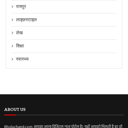
रायपुर
लाइफ़स्टाइल
लेख
शिक्षा
स्वास्थ्य
ABOUT US
Bholuchand.com आपका अपना डिजिटल न्यूज़ पोर्टल है। यहाँ आपको मिलती है हर वो