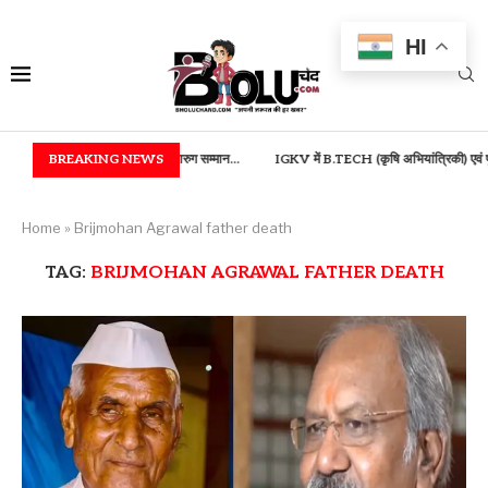
HI
तीजन बाई रत्न, भुईया एवं आरुग सम्मान...
BREAKING NEWS
IGKV में B.TECH (कृषि अभियांत्रिकी) एवं फूड टेक्नोलॉज
Home
»
Brijmohan Agrawal father death
TAG:
BRIJMOHAN AGRAWAL FATHER DEATH