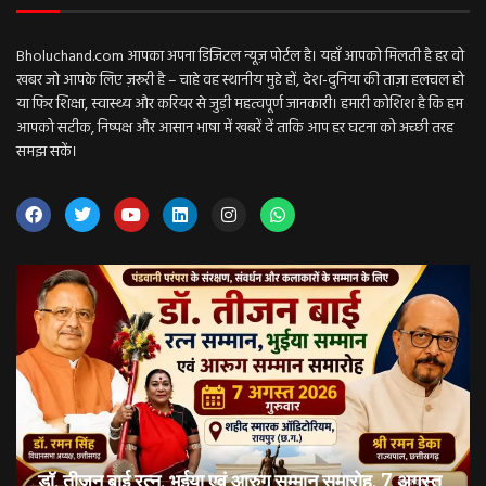
Bholuchand.com आपका अपना डिजिटल न्यूज़ पोर्टल है। यहाँ आपको मिलती है हर वो
खबर जो आपके लिए ज़रूरी है – चाहे वह स्थानीय मुद्दे हों, देश-दुनिया की ताज़ा हलचल हो
या फिर शिक्षा, स्वास्थ्य और करियर से जुड़ी महत्वपूर्ण जानकारी। हमारी कोशिश है कि हम
आपको सटीक, निष्पक्ष और आसान भाषा में खबरें दें ताकि आप हर घटना को अच्छी तरह
समझ सकें।
डॉ. तीजन बाई रत्न, भुईया एवं आरुग सम्मान समारोह, 7 अगस्त