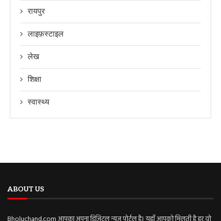
रायपुर
लाइफ़स्टाइल
लेख
शिक्षा
स्वास्थ्य
ABOUT US
Bholuchand.com आपका अपना डिजिटल न्यूज़ पोर्टल है। यहाँ आपको मिलती है हर वो