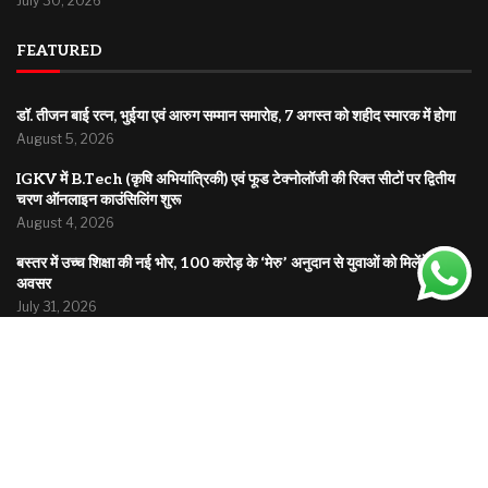
July 30, 2026
FEATURED
डॉ. तीजन बाई रत्न, भुईया एवं आरुग सम्मान समारोह, 7 अगस्त को शहीद स्मारक में होगा
August 5, 2026
IGKV में B.Tech (कृषि अभियांत्रिकी) एवं फूड टेक्नोलॉजी की रिक्त सीटों पर द्वितीय
चरण ऑनलाइन काउंसिलिंग शुरू
August 4, 2026
बस्तर में उच्च शिक्षा की नई भोर, 100 करोड़ के ‘मेरु’ अनुदान से युवाओं को मिलेंगे नए
अवसर
July 31, 2026
© 2025
Bholuchand.com
| All rights reserved | A platform bringing you news from local roots
to global headlines.
Home
About
Disclaimer
Privacy Policy
Contact
Terms & Conditions