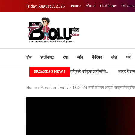
Home
About
Disclaimer
Privacy
Friday, August 7, 2026
होम
छत्तीसगढ़
देश
जॉब
कैरियर
खेल
धर्म
IGKV में B.TECH (कृषि अभियांत्रिकी) एवं फूड टेक्नोलॉजी...
BREAKING NEWS
बस्तर में उच्च शिक्षा की नई भोर, 1
Home
»
President will visit CG: 24 मार्च को छग आएंगी राष्ट्रपति द्रौपदी 