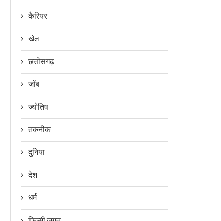
कैरियर
खेल
छत्तीसगढ़
जॉब
ज्योतिष
तकनीक
दुनिया
देश
धर्म
फिल्मी जगत