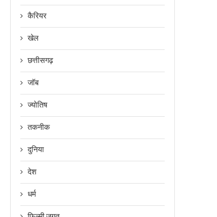
कैरियर
खेल
छत्तीसगढ़
जॉब
ज्योतिष
तकनीक
दुनिया
देश
धर्म
फिल्मी जगत