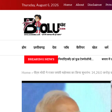
Home
About
Disclaimer
Priv
Thursday, August 6, 2026
होम
छत्तीसगढ़
देश
जॉब
कैरियर
खेल
धर्म
IGKV में B.TECH (कृषि अभियांत्रिकी) एवं फूड टेक्नोलॉजी...
BREAKING NEWS
बस्तर में उच्च शिक्षा की नई भोर, 
Home
»
पीएम मोदी ने रजत जयंती महोत्सव का किया शुभारंभ: 14,260 करोड़ 