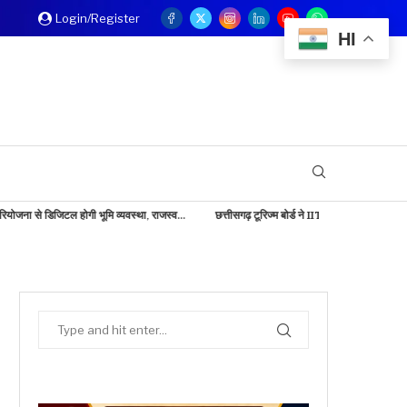
Login/Register
HI
 भूमि व्यवस्था, राजस्व...
छत्तीसगढ़ टूरिज्म बोर्ड ने IITM बेंगलुरु में दिखाई...
बड़ी खबर: केंद्रीय 