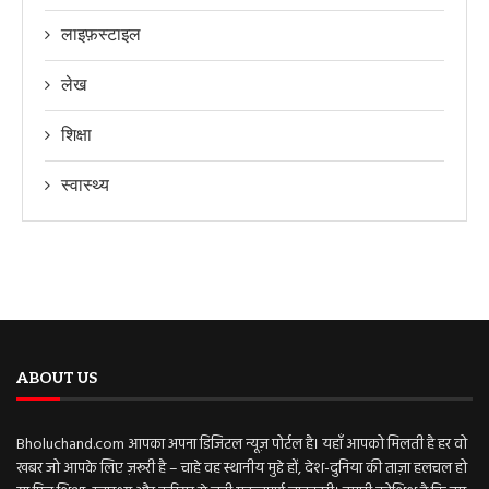
लाइफ़स्टाइल
लेख
शिक्षा
स्वास्थ्य
ABOUT US
Bholuchand.com आपका अपना डिजिटल न्यूज़ पोर्टल है। यहाँ आपको मिलती है हर वो
खबर जो आपके लिए ज़रूरी है – चाहे वह स्थानीय मुद्दे हों, देश-दुनिया की ताज़ा हलचल हो