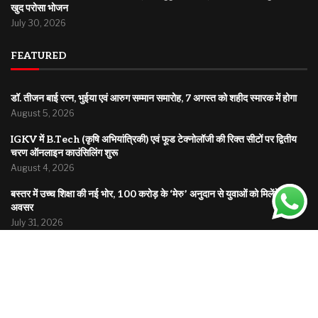
खुद परोसा भोजन
July 30, 2026
FEATURED
डॉ. तीजन बाई रत्न, भुईया एवं आरुग सम्मान समारोह, 7 अगस्त को शहीद स्मारक में होगा
August 5, 2026
IGKV में B.Tech (कृषि अभियांत्रिकी) एवं फूड टेक्नोलॉजी की रिक्त सीटों पर द्वितीय
चरण ऑनलाइन काउंसिलिंग शुरू
August 4, 2026
बस्तर में उच्च शिक्षा की नई भोर, 100 करोड़ के ‘मेरु’ अनुदान से युवाओं को मिलेंगे नए
अवसर
July 31, 2026
© 2025
Bholuchand.com
| All rights reserved | A platform bringing you news from local roots
to global headlines.
Home
About
Disclaimer
Privacy Policy