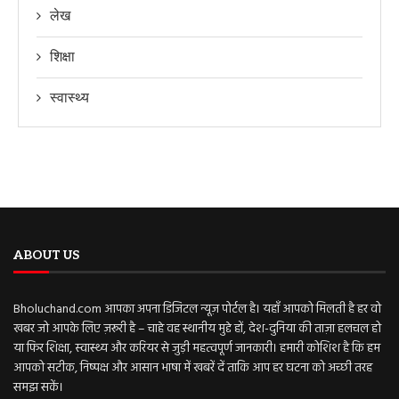
लेख
शिक्षा
स्वास्थ्य
ABOUT US
Bholuchand.com आपका अपना डिजिटल न्यूज़ पोर्टल है। यहाँ आपको मिलती है हर वो
खबर जो आपके लिए ज़रूरी है – चाहे वह स्थानीय मुद्दे हों, देश-दुनिया की ताज़ा हलचल हो
या फिर शिक्षा, स्वास्थ्य और करियर से जुड़ी महत्वपूर्ण जानकारी। हमारी कोशिश है कि हम
आपको सटीक, निष्पक्ष और आसान भाषा में खबरें दें ताकि आप हर घटना को अच्छी तरह
समझ सकें।