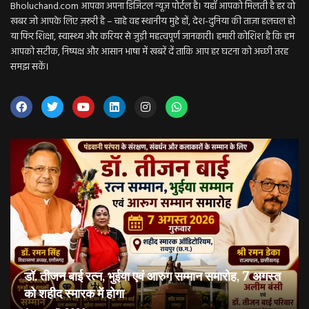
Bholuchand.com आपका अपना डिजिटल न्यूज़ पोर्टल है। यहाँ आपको मिलती है हर वो
खबर जो आपके लिए ज़रूरी है – चाहे वह स्थानीय मुद्दे हों, देश-दुनिया की ताज़ा हलचल हो
या फिर शिक्षा, स्वास्थ्य और करियर से जुड़ी महत्वपूर्ण जानकारी। हमारी कोशिश है कि हम
आपको सटीक, निष्पक्ष और आसान भाषा में खबरें दें ताकि आप हर घटना को अच्छी तरह
समझ सकें।
डॉ. तीजन बाई रत्न, भुईया एवं आरुग सम्मान समारोह, 7 अगस्त
को शहीद स्मारक में होगा