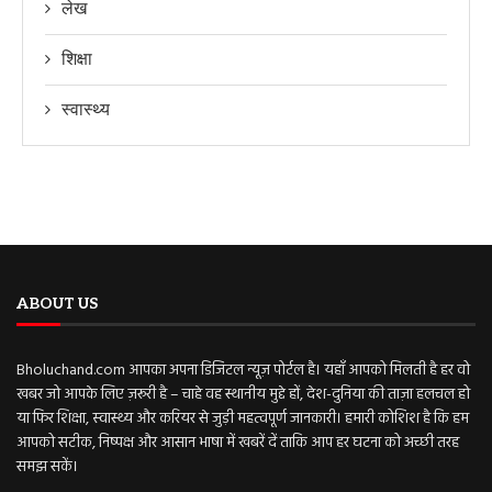
लेख
शिक्षा
स्वास्थ्य
ABOUT US
Bholuchand.com आपका अपना डिजिटल न्यूज़ पोर्टल है। यहाँ आपको मिलती है हर वो
खबर जो आपके लिए ज़रूरी है – चाहे वह स्थानीय मुद्दे हों, देश-दुनिया की ताज़ा हलचल हो
या फिर शिक्षा, स्वास्थ्य और करियर से जुड़ी महत्वपूर्ण जानकारी। हमारी कोशिश है कि हम
आपको सटीक, निष्पक्ष और आसान भाषा में खबरें दें ताकि आप हर घटना को अच्छी तरह
समझ सकें।