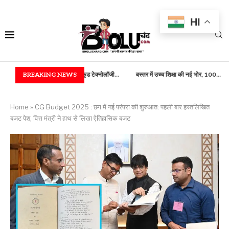
HI
ंत्रिकी) एवं फूड टेक्नोलॉजी...
BREAKING NEWS
बस्तर में उच्च शिक्षा की नई भोर, 100...
राष्ट्रपति भवन में ब
Home
»
CG Budget 2025 : छग में नई परंपरा की शुरुआत: पहली बार हस्तलिखित
बजट पेश, वित्त मंत्री ने हाथ से लिखा ऐतिहासिक बजट