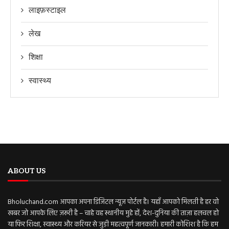
लाइफ़स्टाइल
लेख
शिक्षा
स्वास्थ्य
ABOUT US
Bholuchand.com आपका अपना डिजिटल न्यूज़ पोर्टल है। यहाँ आपको मिलती है हर वो
खबर जो आपके लिए ज़रूरी है – चाहे वह स्थानीय मुद्दे हों, देश-दुनिया की ताज़ा हलचल हो
या फिर शिक्षा, स्वास्थ्य और करियर से जुड़ी महत्वपूर्ण जानकारी। हमारी कोशिश है कि हम