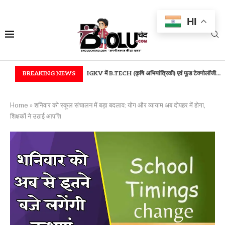
HI
 सम्मान...
BREAKING NEWS
IGKV में B.TECH (कृषि अभियांत्रिकी) एवं फूड टेक्नोलॉजी...
बस्तर में उच्च शि
Home
»
शनिवार को स्कूल संचालन में बड़ा बदलाव: योग और व्यायाम अब दोपहर में होगा,
शिक्षकों ने उठाई आपत्ति