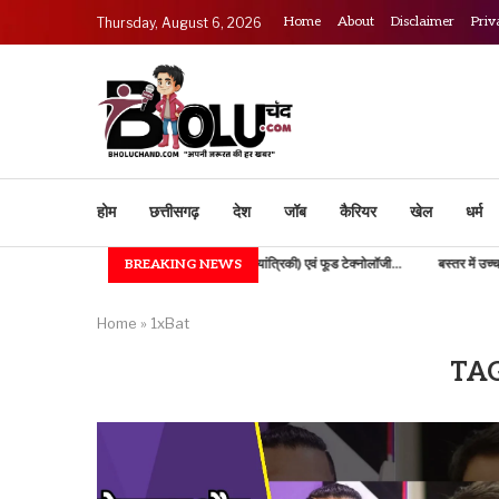
Home
About
Disclaimer
Priv
Thursday, August 6, 2026
होम
छत्तीसगढ़
देश
जॉब
कैरियर
खेल
धर्म
IGKV में B.TECH (कृषि अभियांत्रिकी) एवं फूड टेक्नोलॉजी...
BREAKING NEWS
बस्तर में उच्च शिक्षा की नई भ
Home
»
1xBat
TA