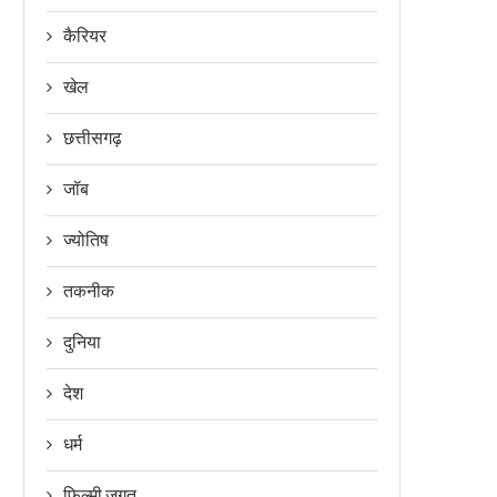
कैरियर
खेल
छत्तीसगढ़
जॉब
ज्योतिष
तकनीक
दुनिया
देश
धर्म
फिल्मी जगत