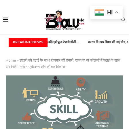
HI
(कृषि अभियांत्रिकी) एवं फूड टेक्नोलॉजी...
BREAKING NEWS
बस्तर में उच्च शिक्षा की नई भोर, 100...
राष्ट्
Home
»
छात्रों को पढ़ाई के साथ रोजगार की तैयारी: राज्य के नौ कॉलेजों में पढ़ाई के साथ
अब मिलेगा उद्योग प्रशिक्षण और कौशल विकास