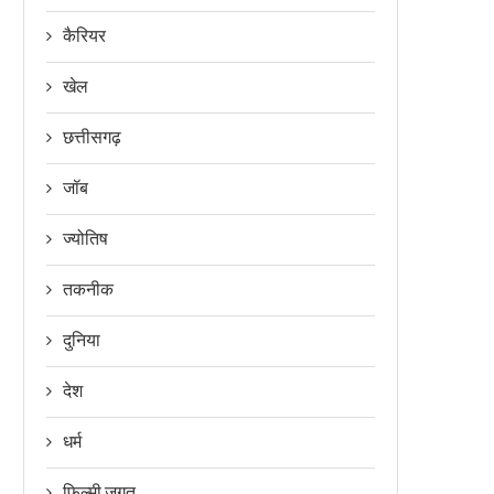
कैरियर
खेल
छत्तीसगढ़
जॉब
ज्योतिष
तकनीक
दुनिया
देश
धर्म
फिल्मी जगत