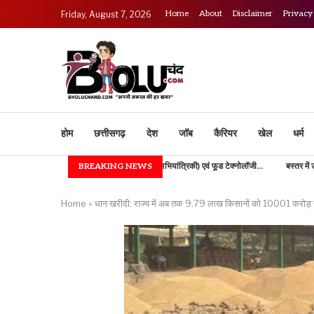
Home
About
Disclaimer
Privacy
Friday, August 7, 2026
होम
छत्तीसगढ़
देश
जॉब
कैरियर
खेल
धर्म
IGKV में B.TECH (कृषि अभियांत्रिकी) एवं फूड टेक्नोलॉजी...
BREAKING NEWS
बस्तर में उच्च शिक्षा की नई भोर
Home
»
धान खरीदी: राज्य में अब तक 9.79 लाख किसानों को 10001 करोड़ रू