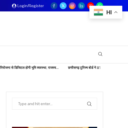
Login/Register
HI
ी भूमि व्यवस्था, राजस्व...
छत्तीसगढ़ टूरिज्म बोर्ड ने IITM बेंगलुरु में दिखाई...
बड़ी खबर: केंद्री