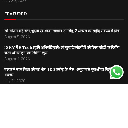
July 30, 2026
FEATURED
डॉ. तीजन बाई रत्न, भुईया एवं आरुग सम्मान समारोह, 7 अगस्त को शहीद स्मारक में होगा
August 5, 2026
IGKV में B.Tech (कृषि अभियांत्रिकी) एवं फूड टेक्नोलॉजी की रिक्त सीटों पर द्वितीय
चरण ऑनलाइन काउंसिलिंग शुरू
August 4, 2026
बस्तर में उच्च शिक्षा की नई भोर, 100 करोड़ के ‘मेरु’ अनुदान से युवाओं को मिलेंगे नए
अवसर
July 31, 2026
© 2025
Bholuchand.com
| All rights reserved | A platform bringing you news from local roots
to global headlines.
Home
About
Disclaimer
Privacy Policy
Contact
Terms & Conditions