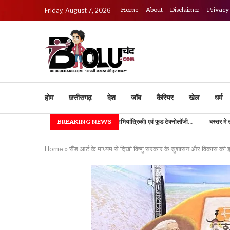
Home
About
Disclaimer
Privacy
Friday, August 7, 2026
होम
छत्तीसगढ़
देश
जॉब
कैरियर
खेल
धर्म
IGKV में B.TECH (कृषि अभियांत्रिकी) एवं फूड टेक्नोलॉजी...
BREAKING NEWS
बस्तर में उच्च शिक्षा की नई भोर,
Home
»
सैंड आर्ट के माध्यम से दिखी विष्णु सरकार के सुशासन और विकास क