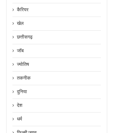
कैरियर
खेल
छत्तीसगढ़
जॉब
ज्योतिष
तकनीक
दुनिया
देश
धर्म
फिल्मी जगत