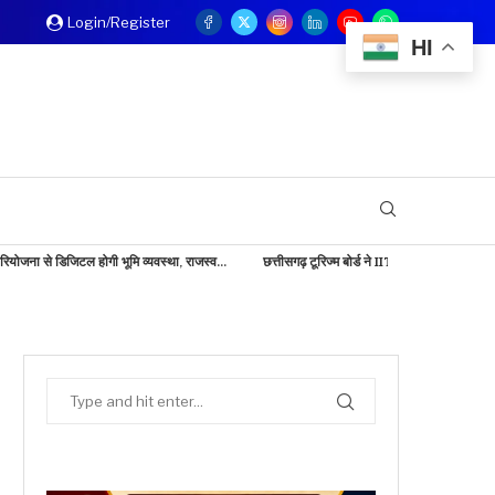
Login/Register
HI
 भूमि व्यवस्था, राजस्व...
छत्तीसगढ़ टूरिज्म बोर्ड ने IITM बेंगलुरु में दिखाई...
बड़ी खबर: केंद्रीय