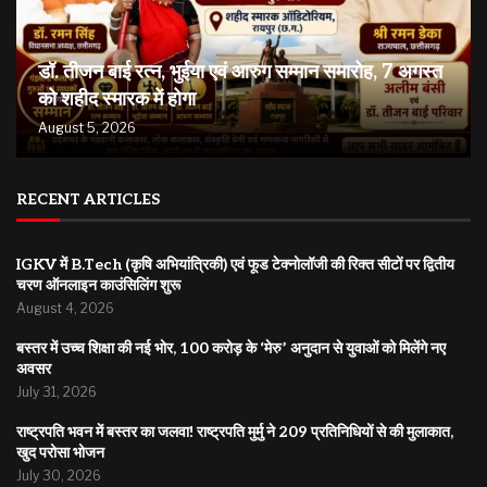
डॉ. तीजन बाई रत्न, भुईया एवं आरुग सम्मान समारोह, 7 अगस्त
को शहीद स्मारक में होगा
August 5, 2026
RECENT ARTICLES
IGKV में B.Tech (कृषि अभियांत्रिकी) एवं फूड टेक्नोलॉजी की रिक्त सीटों पर द्वितीय
चरण ऑनलाइन काउंसिलिंग शुरू
August 4, 2026
बस्तर में उच्च शिक्षा की नई भोर, 100 करोड़ के ‘मेरु’ अनुदान से युवाओं को मिलेंगे नए
अवसर
July 31, 2026
राष्ट्रपति भवन में बस्तर का जलवा! राष्ट्रपति मुर्मु ने 209 प्रतिनिधियों से की मुलाकात,
खुद परोसा भोजन
July 30, 2026