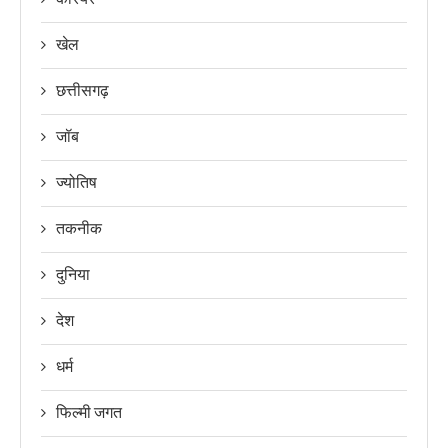
खेल
छत्तीसगढ़
जॉब
ज्योतिष
तकनीक
दुनिया
देश
धर्म
फिल्मी जगत