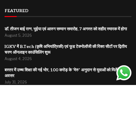
FEATURED
डॉ. तीजन बाई रत्न, भुईया एवं आरुग सम्मान समारोह, 7 अगस्त को शहीद स्मारक में होगा
August 5, 2026
IGKV में B.Tech (कृषि अभियांत्रिकी) एवं फूड टेक्नोलॉजी की रिक्त सीटों पर द्वितीय
चरण ऑनलाइन काउंसिलिंग शुरू
August 4, 2026
बस्तर में उच्च शिक्षा की नई भोर, 100 करोड़ के ‘मेरु’ अनुदान से युवाओं को मिलेंगे नए
अवसर
July 31, 2026
© 2025
Bholuchand.com
| All rights reserved | A platform bringing you news from local roots
to global headlines.
Home
About
Disclaimer
Privacy Policy
Contact
Terms & Conditions