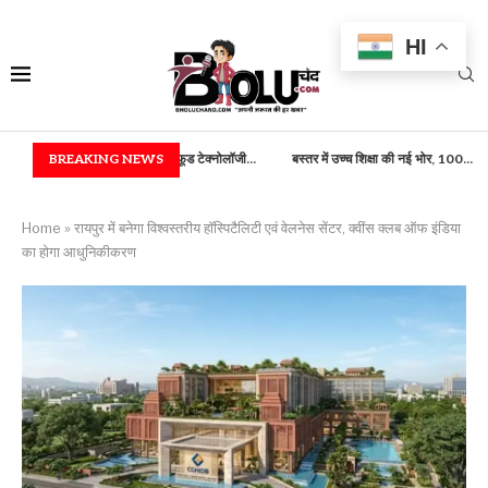
HI
ंत्रिकी) एवं फूड टेक्नोलॉजी...
BREAKING NEWS
बस्तर में उच्च शिक्षा की नई भोर, 100...
राष्ट्रपति भवन में 
Home
»
रायपुर में बनेगा विश्वस्तरीय हॉस्पिटैलिटी एवं वेलनेस सेंटर, क्वींस क्लब ऑफ इंडिया
का होगा आधुनिकीकरण