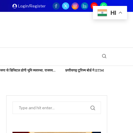
Login/Register
HI
मि व्यवस्था, राजस्व...
छत्तीसगढ़ टूरिज्म बोर्ड ने IITM बेंगलुरु में दिखाई...
बड़ी खबर: केंद्रीय शि