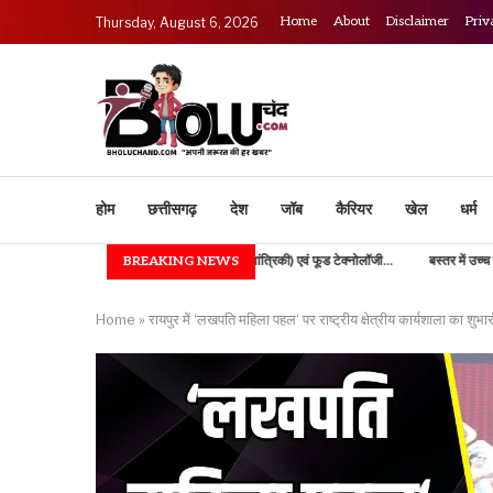
Home
About
Disclaimer
Priv
Thursday, August 6, 2026
होम
छत्तीसगढ़
देश
जॉब
कैरियर
खेल
धर्म
IGKV में B.TECH (कृषि अभियांत्रिकी) एवं फूड टेक्नोलॉजी...
BREAKING NEWS
बस्तर में उच्च शिक्षा की नई भोर, 10
Home
»
रायपुर में ‘लखपति महिला पहल‘ पर राष्ट्रीय क्षेत्रीय कार्यशाला का शुभा