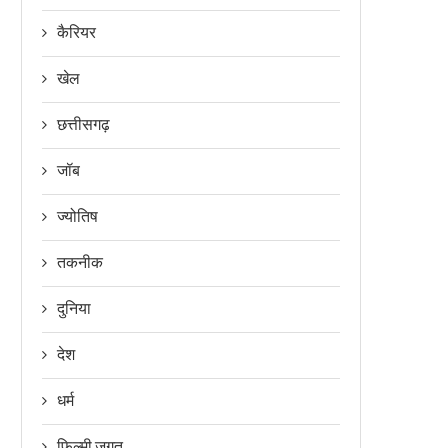
कैरियर
खेल
छत्तीसगढ़
जॉब
ज्योतिष
तकनीक
दुनिया
देश
धर्म
फिल्मी जगत