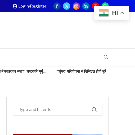
Login/Register
HI
 मुर्मु...
‘वसुंधरा’ परियोजना से डिजिटल होगी भूमि व्यवस्था, राजस्व...
छत्तीसगढ़ टूरिज्म बोर्ड