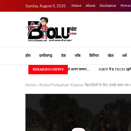
Home
About
Disclaimer
Privac
Sunday, August 9, 2026
होम
छत्तीसगढ़
देश
जॉब
कैरियर
खेल
धर्म
डॉ. तीजन बाई रत्न, भुईया एवं आरुग सम्मान...
BREAKING NEWS
IGKV में B.TECH (कृषि अभियांत्रिकी) एवं फूड टेक
Home
»
Krida Protsahan Yojana: खिलाड़ियों के लिए अच्छी खबर:अब अंतर्राष