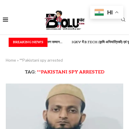
HI
तीजन बाई रत्न, भुईया एवं आरुग सम्मान...
BREAKING NEWS
IGKV में B.TECH (कृषि अभियांत्रिकी) एवं फूड टेक्नोलॉज
Home
»
**Pakistani spy arrested
TAG:
**PAKISTANI SPY ARRESTED