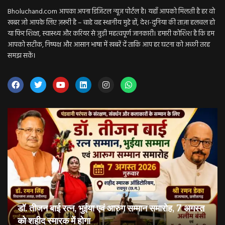
Bholuchand.com आपका अपना डिजिटल न्यूज़ पोर्टल है। यहाँ आपको मिलती है हर वो
खबर जो आपके लिए ज़रूरी है – चाहे वह स्थानीय मुद्दे हों, देश-दुनिया की ताज़ा हलचल हो
या फिर शिक्षा, स्वास्थ्य और करियर से जुड़ी महत्वपूर्ण जानकारी। हमारी कोशिश है कि हम
आपको सटीक, निष्पक्ष और आसान भाषा में खबरें दें ताकि आप हर घटना को अच्छी तरह
समझ सकें।
डॉ. तीजन बाई रत्न, भुईया एवं आरुग सम्मान समारोह, 7 अगस्त
को शहीद स्मारक में होगा