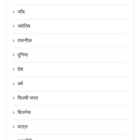
जॉब
ज्योतिष
तकनीक
दुनिया
देश
धर्म
फिल्मी जगत
बिजनेस
यात्रा