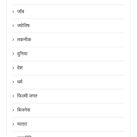
जॉब
ज्योतिष
तकनीक
दुनिया
देश
धर्म
फिल्मी जगत
बिजनेस
यात्रा