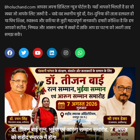
Bholuchand.com आपका अपना डिजिटल न्यूज़ पोर्टल है। यहाँ आपको मिलती है हर वो
खबर जो आपके लिए ज़रूरी है – चाहे वह स्थानीय मुद्दे हों, देश-दुनिया की ताज़ा हलचल हो
या फिर शिक्षा, स्वास्थ्य और करियर से जुड़ी महत्वपूर्ण जानकारी। हमारी कोशिश है कि हम
आपको सटीक, निष्पक्ष और आसान भाषा में खबरें दें ताकि आप हर घटना को अच्छी तरह
समझ सकें।
डॉ. तीजन बाई रत्न, भुईया एवं आरुग सम्मान समारोह, 7 अगस्त
को शहीद स्मारक में होगा