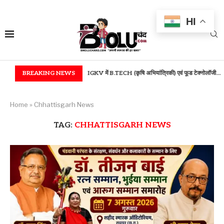
HI
मान...
BREAKING NEWS
IGKV में B.TECH (कृषि अभियांत्रिकी) एवं फूड टेक्नोलॉजी...
बस्तर में उच्च शिक्षा
Home
»
Chhattisgarh News
TAG:
CHHATTISGARH NEWS