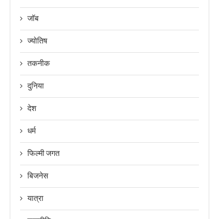
जॉब
ज्योतिष
तकनीक
दुनिया
देश
धर्म
फिल्मी जगत
बिजनेस
यात्रा