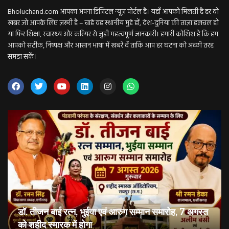
Bholuchand.com आपका अपना डिजिटल न्यूज़ पोर्टल है। यहाँ आपको मिलती है हर वो
खबर जो आपके लिए ज़रूरी है – चाहे वह स्थानीय मुद्दे हों, देश-दुनिया की ताज़ा हलचल हो
या फिर शिक्षा, स्वास्थ्य और करियर से जुड़ी महत्वपूर्ण जानकारी। हमारी कोशिश है कि हम
आपको सटीक, निष्पक्ष और आसान भाषा में खबरें दें ताकि आप हर घटना को अच्छी तरह
समझ सकें।
डॉ. तीजन बाई रत्न, भुईया एवं आरुग सम्मान समारोह, 7 अगस्त
को शहीद स्मारक में होगा