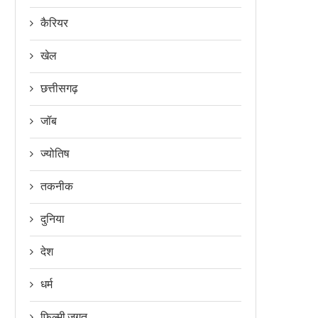
कैरियर
खेल
छत्तीसगढ़
जॉब
ज्योतिष
तकनीक
दुनिया
देश
धर्म
फिल्मी जगत