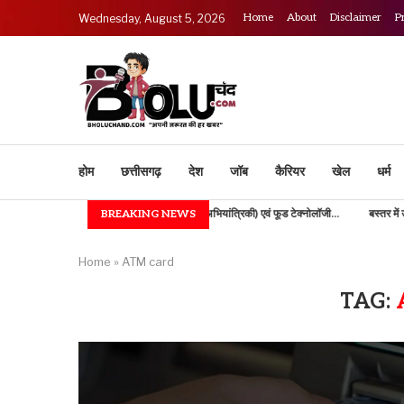
Home
About
Disclaimer
P
Wednesday, August 5, 2026
होम
छत्तीसगढ़
देश
जॉब
कैरियर
खेल
धर्म
.
IGKV में B.TECH (कृषि अभियांत्रिकी) एवं फूड टेक्नोलॉजी...
BREAKING NEWS
बस्तर में उच्च शिक्षा की न
Home
»
ATM card
TAG: