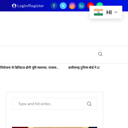
Login/Register
HI
ल होगी भूमि व्यवस्था, राजस्व...
छत्तीसगढ़ टूरिज्म बोर्ड ने IITM बेंगलुरु में दिखाई...
बड़ी खबर: क