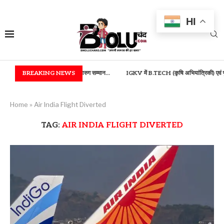
HI
 तीजन बाई रत्न, भुईया एवं आरुग सम्मान...
BREAKING NEWS
IGKV में B.TECH (कृषि अभियांत्रिकी) एवं फूड टेक्नोलॉ
Home
»
Air India Flight Diverted
TAG:
AIR INDIA FLIGHT DIVERTED